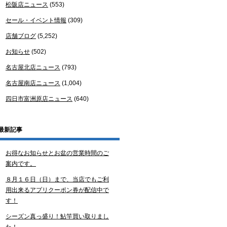
松阪店ニュース
(553)
セール・イベント情報
(309)
店舗ブログ
(5,252)
お知らせ
(502)
名古屋北店ニュース
(793)
名古屋南店ニュース
(1,004)
四日市富洲原店ニュース
(640)
最新記事
お得なお知らせとお盆の営業時間のご
案内です。
８月１６日（日）まで、当店でもご利
用出来るアプリクーポン券が配信中で
す！
シーズン真っ盛り！鮎竿買い取りまし