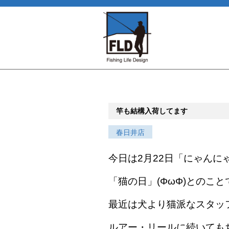
竿も結構入荷してます
春日井店
今日は2月22日「にゃんに
「猫の日」(ΦωΦ)とのこと
最近は犬より猫派なスタッ
ルアー・リールに続いても