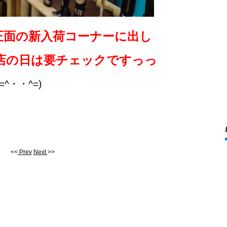
正面の新入荷コーナーに出し
店の日は要チェックですっっ
^・・^=)
<<
Prev
Next
>>