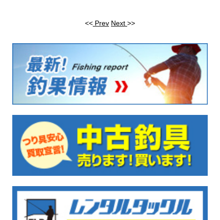
<<
Prev
Next
>>