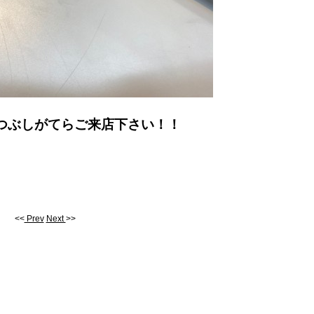
つぶしがてらご来店下さい！！
<<
Prev
Next
>>