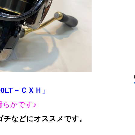
0LT－ＣＸＨ」
滑らかです♪
ゴチなどにオススメです。