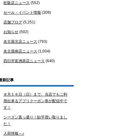
松阪店ニュース
(552)
セール・イベント情報
(309)
店舗ブログ
(5,251)
お知らせ
(502)
名古屋北店ニュース
(793)
名古屋南店ニュース
(1,004)
四日市富洲原店ニュース
(640)
最新記事
８月１６日（日）まで、当店でもご利
用出来るアプリクーポン券が配信中で
す！
シーズン真っ盛り！鮎竿買い取りまし
た！
入荷情報～♪