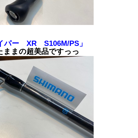
ー XR S106M/PS」
たままの超美品ですっっ