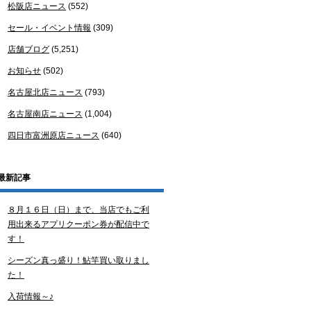
松阪店ニュース
(552)
セール・イベント情報
(309)
店舗ブログ
(5,251)
お知らせ
(502)
名古屋北店ニュース
(793)
名古屋南店ニュース
(1,004)
四日市富洲原店ニュース
(640)
最新記事
８月１６日（日）まで、当店でもご利
用出来るアプリクーポン券が配信中で
す！
シーズン真っ盛り！鮎竿買い取りまし
た！
入荷情報～♪