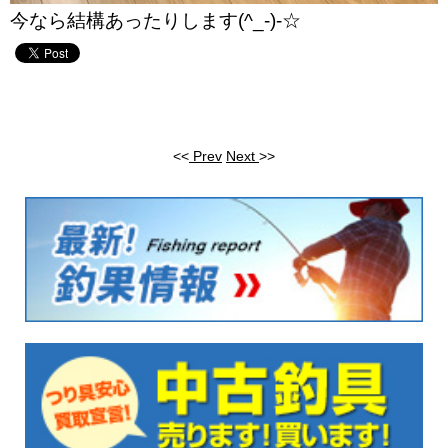
今なら結構あったりします(^_-)-☆
<<
Prev
Next
>>