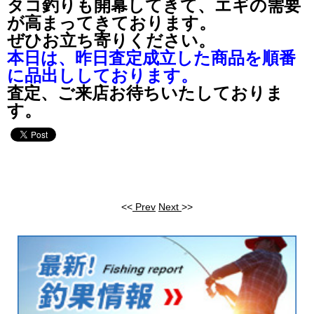
タコ釣りも開幕してきて、エギの需要
が高まってきております。
ぜひお立ち寄りください。
本日は、昨日査定成立した商品を順番
に品出ししております。
査定、ご来店お待ちいたしておりま
す。
<<
Prev
Next
>>