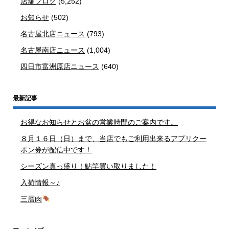
店舗ブログ
(5,252)
お知らせ
(502)
名古屋北店ニュース
(793)
名古屋南店ニュース
(1,004)
四日市富洲原店ニュース
(640)
最新記事
お得なお知らせとお盆の営業時間のご案内です。
８月１６日（日）まで、当店でもご利用出来るアプリクー
ポン券が配信中です！
シーズン真っ盛り！鮎竿買い取りました！
入荷情報～♪
三層肉