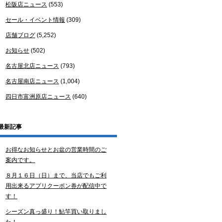
松阪店ニュース
(553)
セール・イベント情報
(309)
店舗ブログ
(5,252)
お知らせ
(502)
名古屋北店ニュース
(793)
名古屋南店ニュース
(1,004)
四日市富洲原店ニュース
(640)
最新記事
お得なお知らせとお盆の営業時間のご
案内です。
８月１６日（日）まで、当店でもご利
用出来るアプリクーポン券が配信中で
す！
シーズン真っ盛り！鮎竿買い取りまし