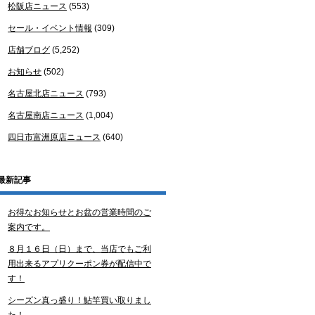
松阪店ニュース
(553)
セール・イベント情報
(309)
店舗ブログ
(5,252)
お知らせ
(502)
名古屋北店ニュース
(793)
名古屋南店ニュース
(1,004)
四日市富洲原店ニュース
(640)
最新記事
お得なお知らせとお盆の営業時間のご
案内です。
８月１６日（日）まで、当店でもご利
用出来るアプリクーポン券が配信中で
す！
シーズン真っ盛り！鮎竿買い取りまし