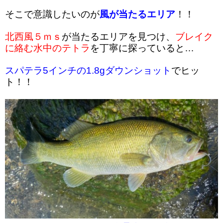
そこで意識したいのが
風が当たるエリア
！！
北西風５ｍｓ
が当たるエリアを見つけ、
ブレイク
に絡む水中のテトラ
を丁寧に探っていると…
スパテラ5インチの1.8gダウンショット
でヒッ
ト！！