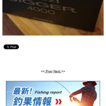
<<
Prev
Next
>>