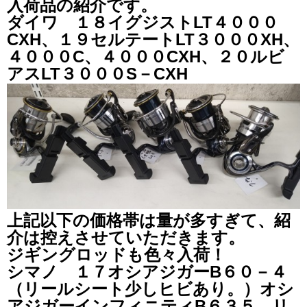
入荷品の紹介です。
ダイワ １８イグジストLT４０００
CXH、１９セルテートLT３０００XH、
４０００C、４０００CXH、２０ルビ
アスLT３０００S－CXH
上記以下の価格帯は量が多すぎて、紹
介は控えさせていただきます。
ジギングロッドも色々入荷！
シマノ １７オシアジガーB６０－４
（リールシート少しヒビあり。）オシ
アジガーインフィニティB６３５、リ