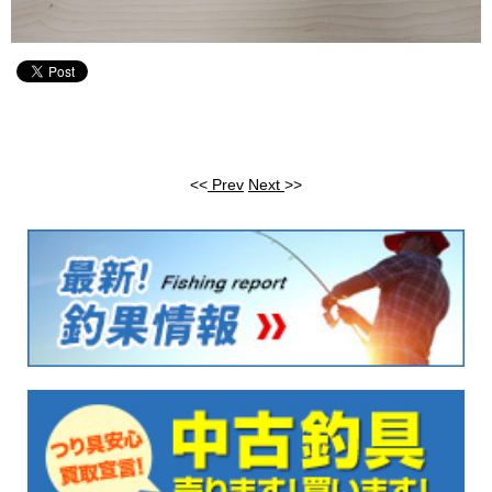
<<
Prev
Next
>>