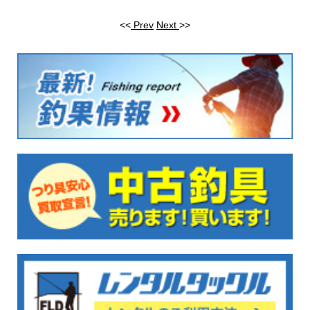
<<
Prev
Next
>>