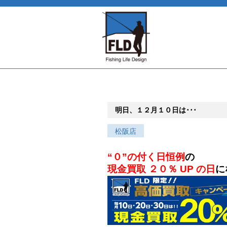
明日、１２月１０日は･･･
松阪店
“０”の付く日恒例
の
現金買取 ２０％ UP の日
に