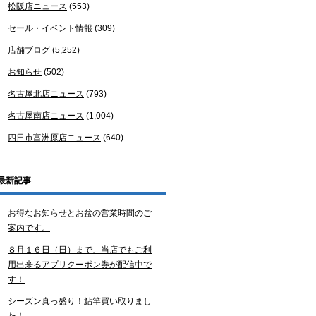
松阪店ニュース
(553)
セール・イベント情報
(309)
店舗ブログ
(5,252)
お知らせ
(502)
名古屋北店ニュース
(793)
名古屋南店ニュース
(1,004)
四日市富洲原店ニュース
(640)
最新記事
お得なお知らせとお盆の営業時間のご
案内です。
８月１６日（日）まで、当店でもご利
用出来るアプリクーポン券が配信中で
す！
シーズン真っ盛り！鮎竿買い取りまし