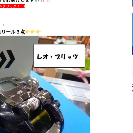
をクリック！！)
・・
動リール３点