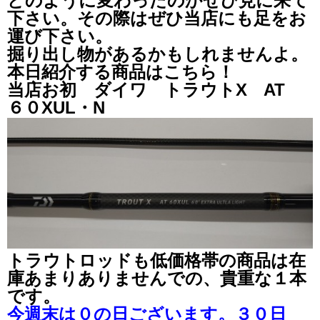
どのように変わったのかぜひ見に来て
下さい。その際はぜひ当店にも足をお
運び下さい。
掘り出し物があるかもしれませんよ。
本日紹介する商品はこちら！
当店お初 ダイワ トラウトX AT
６０XUL・N
トラウトロッドも低価格帯の商品は在
庫あまりありませんでの、貴重な１本
です。
今週末は０の日ございます。３０日