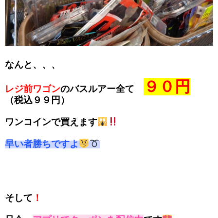
なんと、、、
９０円
レジ前ワゴン
のバスルアー全て
（税込９９円）
ワンコイン
で買えます
早い者勝ちですよ
そして
！