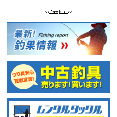
<<
Prev
Next
>>