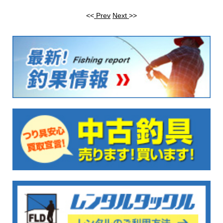
<<
Prev
Next
>>