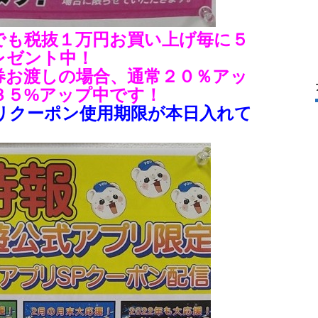
でも税抜１万円お買い上げ毎に５
レゼント中！
券お渡しの場合、通常２０％アッ
３５%アップ中です！
リクーポン使用期限が本日入れて