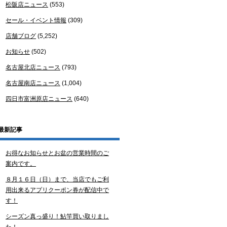
松阪店ニュース
(553)
セール・イベント情報
(309)
店舗ブログ
(5,252)
お知らせ
(502)
名古屋北店ニュース
(793)
名古屋南店ニュース
(1,004)
四日市富洲原店ニュース
(640)
最新記事
お得なお知らせとお盆の営業時間のご
案内です。
８月１６日（日）まで、当店でもご利
用出来るアプリクーポン券が配信中で
す！
シーズン真っ盛り！鮎竿買い取りまし