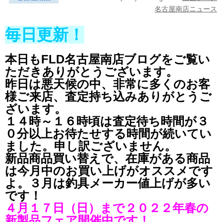
名古屋南店ニュース
毎日更新！
本日もFLD名古屋南店ブログをご覧い
ただきありがとうございます。
昨日は悪天候の中、非常に多くのお客
様ご来店、査定持ち込みありがとうご
ざいます。
１４時～１６時頃は査定待ち時間が３
０分以上お待たせする時間が続いてい
ました。
申し訳ございません。
新品商品買い替えで、在庫がある商品
は今月中のお買い上げがオススメです
よ。
３月は釣具メーカー値上げが多い
です！
４月１７日（日）まで２０２２年春の
新製品フェア開催中です！