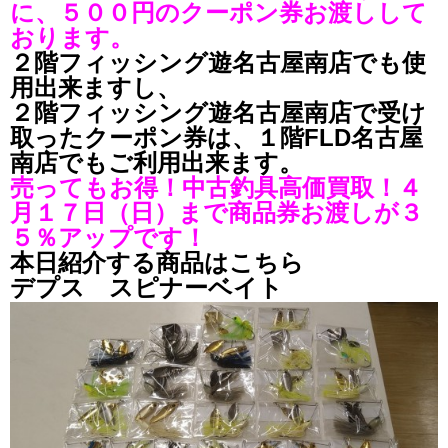
に、５００円のクーポン券お渡しして
おります。
２階フィッシング遊名古屋南店でも使
用出来ますし、
２階フィッシング遊名古屋南店で受け
取ったクーポン券は、
１階FLD名古屋
南店でもご利用出来ます。
売ってもお得！中古釣具高価買取！４
月１７日（日）まで商品券お渡しが３
５％アップです！
本日紹介する商品はこちら
デプス スピナーベイト