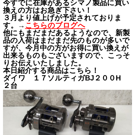
今すでに在庫があるシマノ製品に買い
換えの方はお急ぎ下さい！
３月より値上げが予定されておりま
す。→
こちらのブログへ
他にもまだまだあるようなので、新製
品の入荷はまだまだ先のものが多いで
すが、今月中の方がお得に買い換えが
出来るものもございますので、こっそ
りお伝えいたしました。
本日紹介する商品はこちら！
ダイワ １７ソルティガBJ２００H
２台