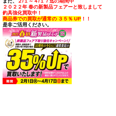
また、
２/１～４/１７迄の期間中
２０２２年 春の新製品フェアーと致しまして
釣具強化買取中！
商品券での買取が通常の ３５％ UP
！！
是非ご活用ください。