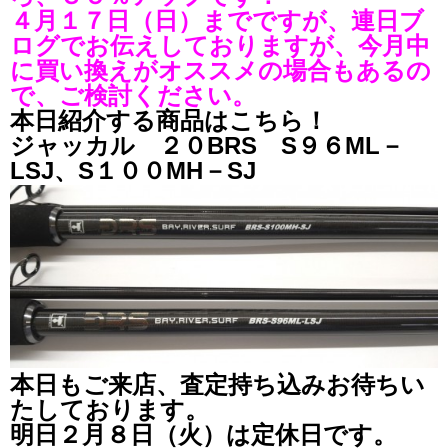
４月１７日（日）までですが、連日ブ
ログでお伝えしておりますが、今月中
に買い換えがオススメの場合もあるの
で、ご検討ください。
本日紹介する商品はこちら！
ジャッカル ２０BRS S９６ML－
LSJ、S１００MH－SJ
本日もご来店、査定持ち込みお待ちい
たしております。
明日２月８日（火）は定休日です。