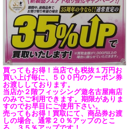
買ってもお得！当店でも税抜１万円お
買い上げ毎に、５００円のクーポン券
お渡ししております。
当店か２階フィッシング遊名古屋南店
のみでご利用できます。期限がありま
すのでお早目にご使用下さい。
売ってもお得！買取にて、商品券お渡
しの場合、通常２０％アップのとこ
ろ、３５％アップです！