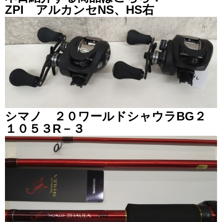
ZPI アルカンセNS、HS右
シマノ ２０ワールドシャウラBG２
１０５３R－３