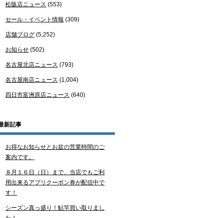
松阪店ニュース
(553)
セール・イベント情報
(309)
店舗ブログ
(5,252)
お知らせ
(502)
名古屋北店ニュース
(793)
名古屋南店ニュース
(1,004)
四日市富洲原店ニュース
(640)
最新記事
お得なお知らせとお盆の営業時間のご
案内です。
８月１６日（日）まで、当店でもご利
用出来るアプリクーポン券が配信中で
す！
シーズン真っ盛り！鮎竿買い取りまし