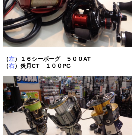
（
左
）１６シーボーグ ５００AT
（
右
）炎月CT １００PG