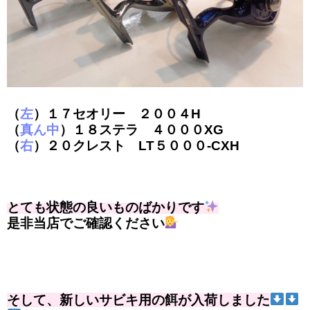
（
左
）１７セオリー ２００４H
（
真ん中
）１８ステラ ４０００XG
（
右
）２０クレスト LT５０００-CXH
とても状態の良いものばかりです
是非当店でご確認ください
そして、新しいサビキ用の餌が入荷しました