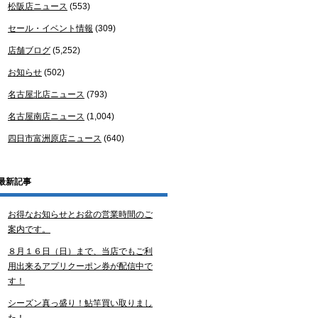
松阪店ニュース
(553)
セール・イベント情報
(309)
店舗ブログ
(5,252)
お知らせ
(502)
名古屋北店ニュース
(793)
名古屋南店ニュース
(1,004)
四日市富洲原店ニュース
(640)
最新記事
お得なお知らせとお盆の営業時間のご
案内です。
８月１６日（日）まで、当店でもご利
用出来るアプリクーポン券が配信中で
す！
シーズン真っ盛り！鮎竿買い取りまし