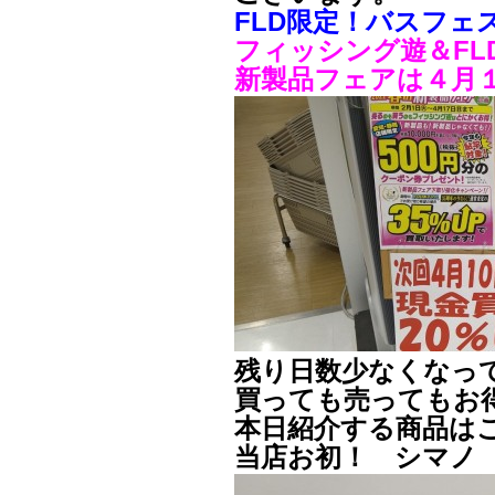
FLD限定！バスフェ
フィッシング遊＆FL
新製品フェアは４月
残り日数少なくなっ
買っても売ってもお
本日紹介する商品は
当店お初！ シマノ 