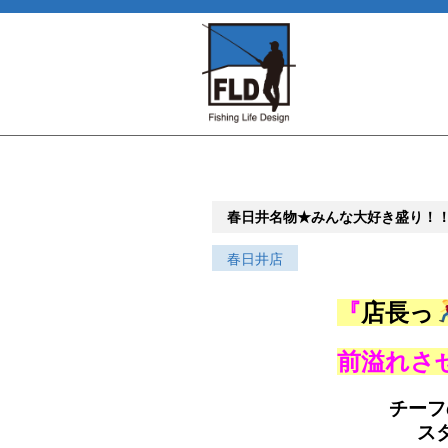
春日井名物★みんな大好き盛り！
春日井店
『
店長っ
前溢れさ
チーフ
ス