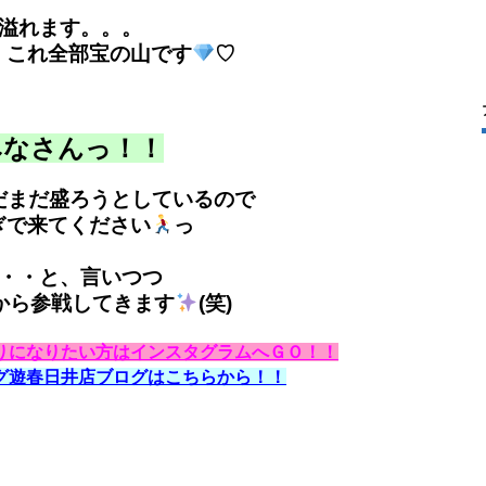
溢れます。。。
・これ全部宝の山です
♡
みなさんっ！！
だまだ盛ろうとしているので
ぎで来てください
っ
・・と、言いつつ
から参戦してきます
(笑)
りになりたい方はインスタグラムへＧＯ！！
グ遊春日井店ブログはこちらから！！