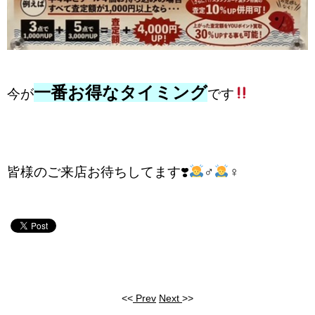
一番お得なタイミング
今が
です
皆様のご来店お待ちしてます❣️
‍♂️
‍♀️
<<
Prev
Next
>>