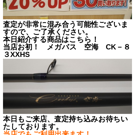
査定が非常に混み合う可能性ございま
すので、ご了承ください。
本日紹介する商品はこちら！
当店お初！ メガバス 空海 CK－８
３XXHS
本日もご来店、査定持ち込みお待ちい
たしております。
当店でもご利用出来ます！