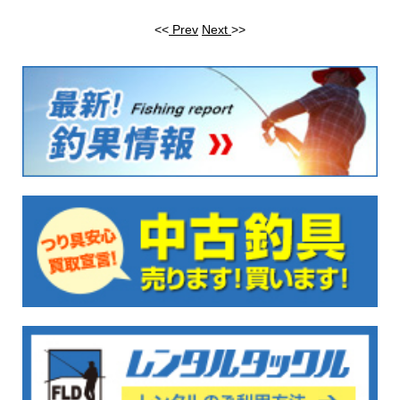
<<
Prev
Next
>>