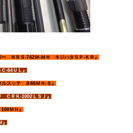
 ＮＲＳ-742Ｍ-ＭＨ キジハタＳＰ-ＫＲ』
Ｃ-64ＵＬ』
ルスッテ Ｂ66ＭＨ-Ｓ』
ＣＲＫ-1002ＬＳＪ』
100ＭＨ』
Ｍ』