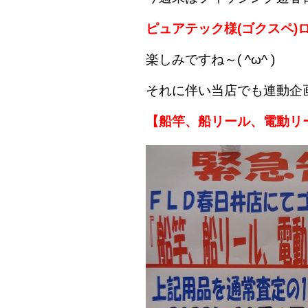
ピュアテック様(ゴクスペ)
楽しみですね～( ^ω^ )
それに伴い当店でも連動企
【船竿、船リール、電動リ