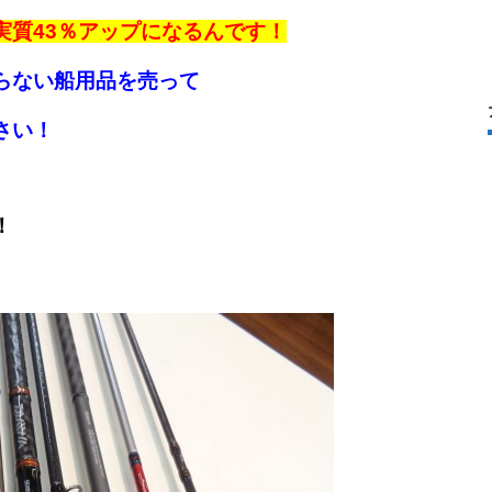
実質43％アップになるんです！
らない船用品を売って
さい！
！