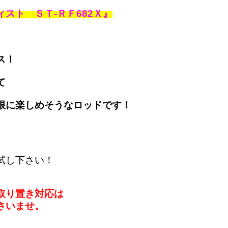
スト ＳＴ-ＲＦ682Ｘ』
ス！
て
限に楽しめそうなロッドです！
試し下さい！
取り置き対応は
さいませ。