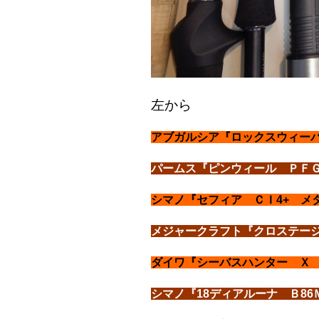
左から
アブガルシア『ロックスウィーパー
パームス『ピンウィール ＰＦＧ
シマノ『セフィア ＣＩ4+ メタ
メジャークラフト『クロステージ 
ダイワ『シーバスハンター Ｘ 
シマノ『18ディアルーナ Ｂ86