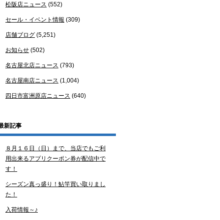
松阪店ニュース
(552)
セール・イベント情報
(309)
店舗ブログ
(5,251)
お知らせ
(502)
名古屋北店ニュース
(793)
名古屋南店ニュース
(1,004)
四日市富洲原店ニュース
(640)
最新記事
８月１６日（日）まで、当店でもご利
用出来るアプリクーポン券が配信中で
す！
シーズン真っ盛り！鮎竿買い取りまし
た！
入荷情報～♪