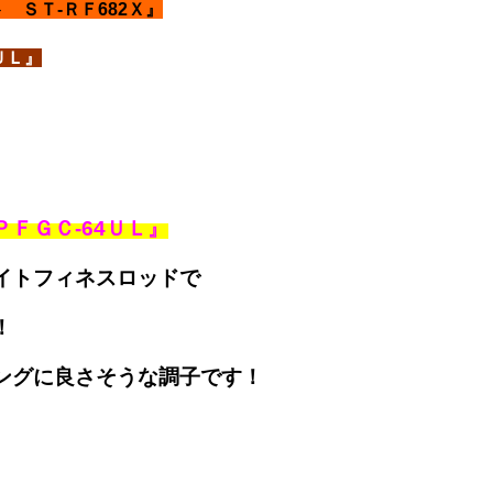
 ＳＴ-ＲＦ682Ｘ』
ＵＬ』
ＦＧＣ-64ＵＬ』
イトフィネスロッドで
！
ングに良さそうな調子です！