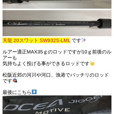
天龍 20スワット SW932S-LML
です
ルアー適正MAX35ｇのロッドですが10ｇ前後のル
アーも
気持ちよく投げる事ができるロッドです
松阪近郊の河川や河口、漁港でバッチリのロッド
です
最後にこちら