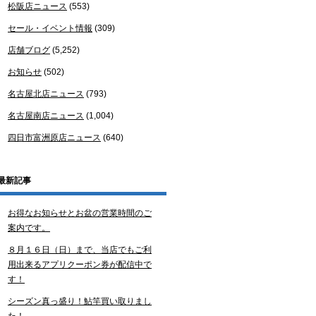
松阪店ニュース
(553)
セール・イベント情報
(309)
店舗ブログ
(5,252)
お知らせ
(502)
名古屋北店ニュース
(793)
名古屋南店ニュース
(1,004)
四日市富洲原店ニュース
(640)
最新記事
お得なお知らせとお盆の営業時間のご
案内です。
８月１６日（日）まで、当店でもご利
用出来るアプリクーポン券が配信中で
す！
シーズン真っ盛り！鮎竿買い取りまし