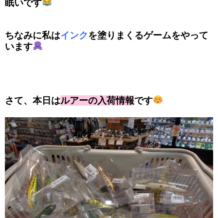
眠いです
ちなみに私は
インク
を塗りまくるゲームをやって
います
さて、本日は
ルアーの入荷情報
です