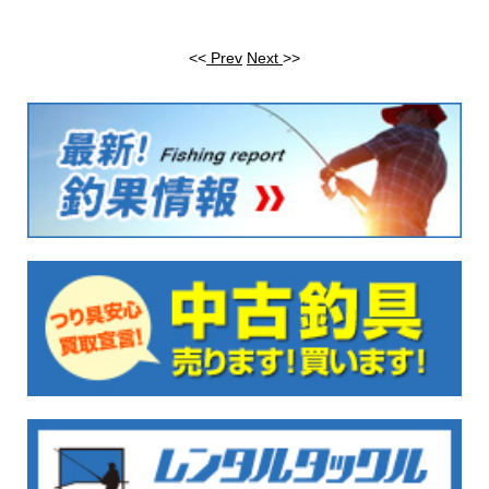
<<
Prev
Next
>>