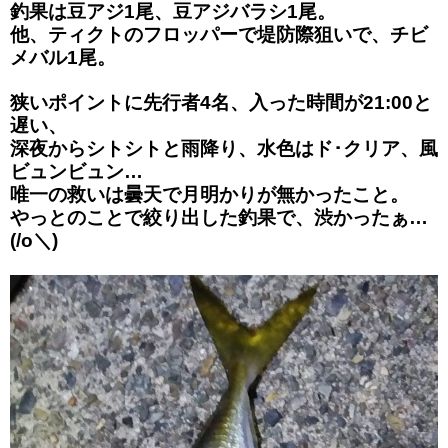
釣果は豆アジ1尾、豆アジバラシ1尾。
他、ティクトのフロッパーで堤防際狙いで、チビ
メバル1尾。
狭いポイントに先行者4名、入った時間が21:00と
遅い、
深夜からシトシトと雨降り、水色はド･クリア、風
ビュンビュン…
唯一の救いは曇天で月明かりが無かったこと。
やっとのことで絞り出した釣果で、渋かったぁ…
(/o＼)