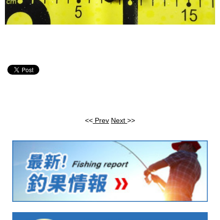
<<
Prev
Next
>>