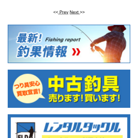
<<
Prev
Next
>>