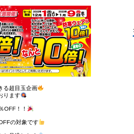
きる超目玉企画
おります
％OFF！！
OFFの対象です