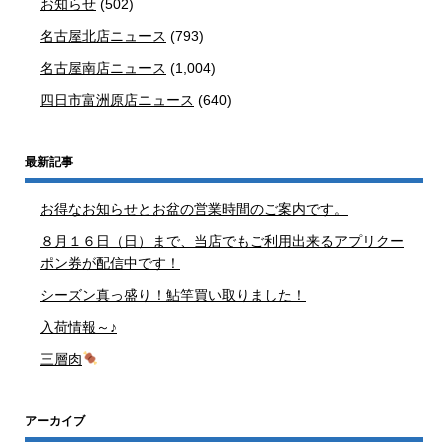
お知らせ
(502)
名古屋北店ニュース
(793)
名古屋南店ニュース
(1,004)
四日市富洲原店ニュース
(640)
最新記事
お得なお知らせとお盆の営業時間のご案内です。
８月１６日（日）まで、当店でもご利用出来るアプリクー
ポン券が配信中です！
シーズン真っ盛り！鮎竿買い取りました！
入荷情報～♪
三層肉
アーカイブ