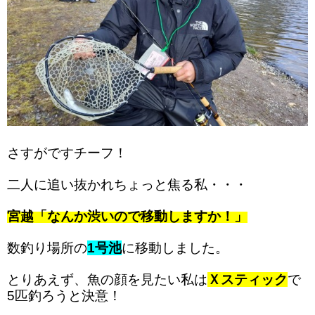
さすがですチーフ！
二人に追い抜かれちょっと焦る私・・・
宮越「なんか渋いので移動しますか！」
数釣り場所の
1号池
に移動しました。
とりあえず、魚の顔を見たい私は
Ｘスティック
で
5匹釣ろうと決意！