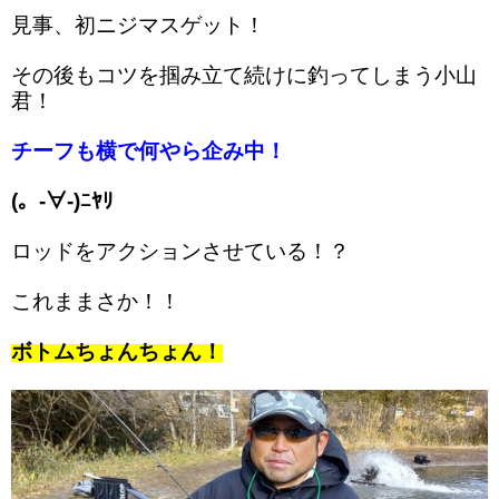
見事、初ニジマスゲット！
その後もコツを掴み立て続けに釣ってしまう小山
君！
チーフも横で何やら企み中！
(。-∀-)ﾆﾔﾘ
ロッドをアクションさせている！？
これままさか！！
ボトムちょんちょん！