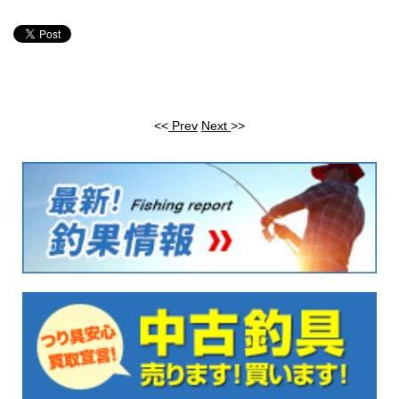
<<
Prev
Next
>>