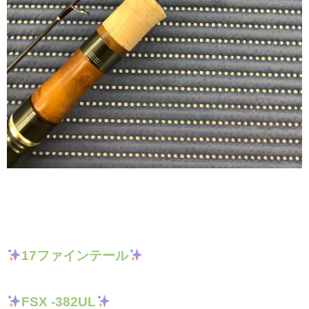
17ファインテール
FSX -382UL