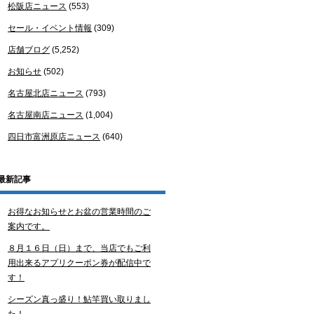
松阪店ニュース
(553)
セール・イベント情報
(309)
店舗ブログ
(5,252)
お知らせ
(502)
名古屋北店ニュース
(793)
名古屋南店ニュース
(1,004)
四日市富洲原店ニュース
(640)
最新記事
お得なお知らせとお盆の営業時間のご
案内です。
８月１６日（日）まで、当店でもご利
用出来るアプリクーポン券が配信中で
す！
シーズン真っ盛り！鮎竿買い取りまし