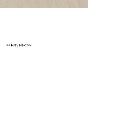
<<
Prev
Next
>>