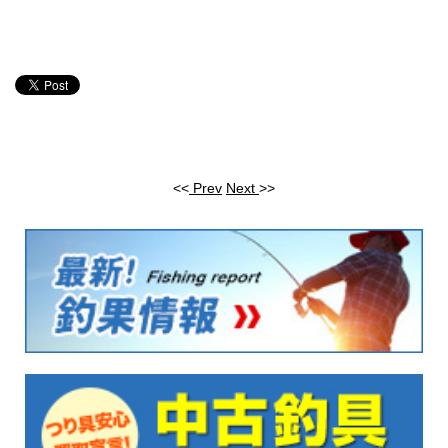
<<
Prev
Next
>>