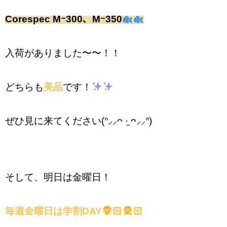
Corespec Mｰ300、Mｰ350
入荷がありました〜〜！！
どちらも
美品
です！
ぜひ見に来てください(ᐢ‪⸝⸝ᴖ ·̫ ᴖ⸝⸝ᐢ)
そして、明日は金曜日！
毎週金曜日は学割DAY
🏻
🏻