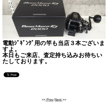
電動ｼﾞｷﾞﾝｸﾞ用の竿も当店３本ございま
すよ。
本日もご来店、査定持ち込みお待ちい
たしております。
<<
Prev
Next
>>