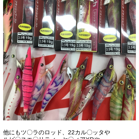
他にもツ〇ラのロッド、22カル〇ッタや