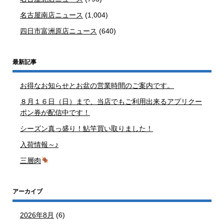
名古屋南店ニュース
(1,004)
四日市富洲原店ニュース
(640)
最新記事
お得なお知らせとお盆の営業時間のご案内です。
８月１６日（日）まで、当店でもご利用出来るアプリクー
ポン券が配信中です！
シーズン真っ盛り！鮎竿買い取りました！
入荷情報～♪
三層肉
アーカイブ
2026年8月
(6)