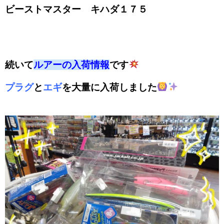
ビーストマスター キハダ１７５
続いて
ルアーの入荷情報
です
プラグ
と
エギ
を大量に入荷しました