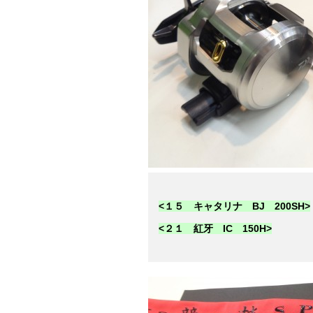
<１５ キャタリナ BJ 200SH>
<２１ 紅牙 IC 150H>