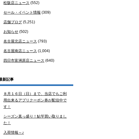
松阪店ニュース
(552)
セール・イベント情報
(309)
店舗ブログ
(5,251)
お知らせ
(502)
名古屋北店ニュース
(793)
名古屋南店ニュース
(1,004)
四日市富洲原店ニュース
(640)
最新記事
８月１６日（日）まで、当店でもご利
用出来るアプリクーポン券が配信中で
す！
シーズン真っ盛り！鮎竿買い取りまし
た！
入荷情報～♪