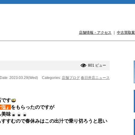
店舗情報・アクセス
｜
中古買取案
801 ビュー
Date: 2023.03.29(Wed)
Categories:
店舗ブログ
春日井店ニュース
石です
汁塩』
をもらったのですが
も美味
もすすむので春休みはこの出汁で乗り切ろうと思い