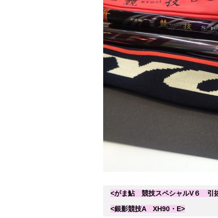
<がま鮎 競技スペシャルV６ 引抜
<銀影競技A XH90・E>