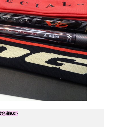
急瀬9.0>