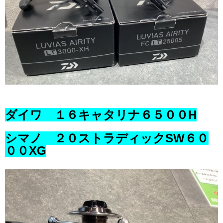
ダイワ １６キャタリナ６５００H
シマノ ２０ストラディックSW６０
００XG