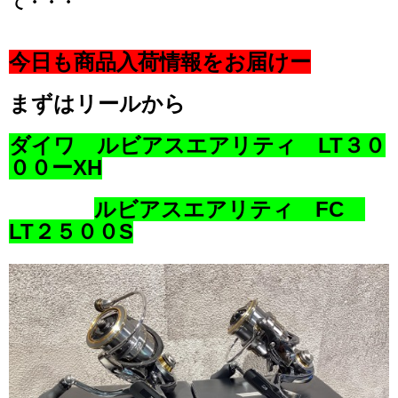
て・・・
今日も商品入荷情報をお届けー
まずはリールから
ダイワ ルビアスエアリティ LT３０
００ーXH
ルビアスエアリティ FC
LT２５００S