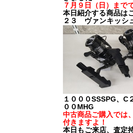
７月９日（日）まで
本日紹介する商品は
２３ ヴァンキッシ
１０００SSSPG、C
００MHG
中古商品ご購入では
付きますよ！
本日もご来店、査定