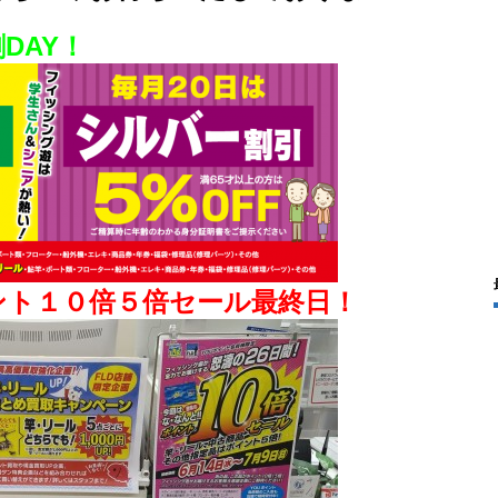
DAY！
ント１０倍５倍セール最終日！