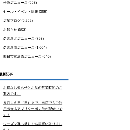
松阪店ニュース
(553)
セール・イベント情報
(309)
店舗ブログ
(5,252)
お知らせ
(502)
名古屋北店ニュース
(793)
名古屋南店ニュース
(1,004)
四日市富洲原店ニュース
(640)
最新記事
お得なお知らせとお盆の営業時間のご
案内です。
８月１６日（日）まで、当店でもご利
用出来るアプリクーポン券が配信中で
す！
シーズン真っ盛り！鮎竿買い取りまし