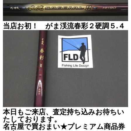
当店お初！ がま渓流春彩２硬調５.４
本日もご来店、査定持ち込みお待ちい
たしております。
名古屋で買おまい★プレミアム商品券