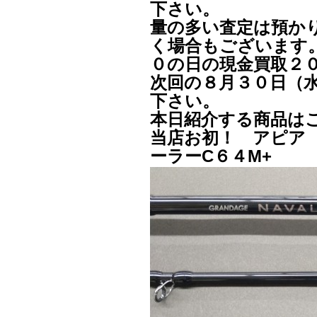
下さい。
量の多い査定は預か
く場合もございます
０の日の現金買取２
次回の８月３０日（
下さい。
本日紹介する商品は
当店お初！ アピア
ーラーC６４M+