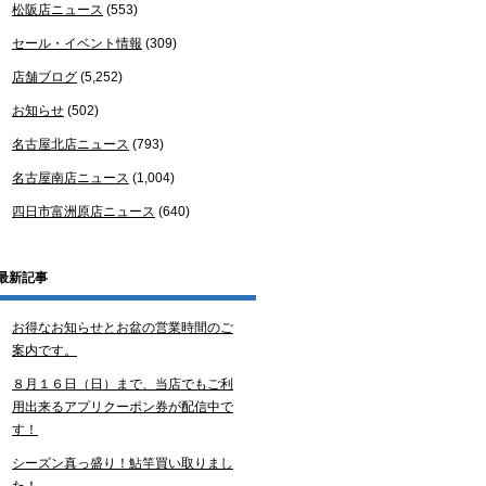
松阪店ニュース
(553)
セール・イベント情報
(309)
店舗ブログ
(5,252)
お知らせ
(502)
名古屋北店ニュース
(793)
名古屋南店ニュース
(1,004)
四日市富洲原店ニュース
(640)
最新記事
お得なお知らせとお盆の営業時間のご
案内です。
８月１６日（日）まで、当店でもご利
用出来るアプリクーポン券が配信中で
す！
シーズン真っ盛り！鮎竿買い取りまし