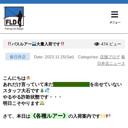
バスルアー
大量入荷です
474 ビュー
春日井店
Date: 2023.11.25(Sat)
Categories:
店舗ブログ
春
日井店ニュース
こんにちは
あれだけ言っていて未だ
クリスマスツリー
を出せていない
スタッフ大石です
やるやる詐欺状態です・・・
明日こそやります
《各種ルアー》
さて、本日は
の入荷案内です