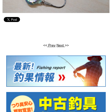
<<
Prev
Next
>>